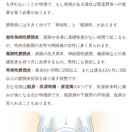
を伴わないことが特徴で、もし発熱がある場合は腎盂腎炎への進
展を疑う必要があります。
膀胱炎には大きく分けて「単純性」と「複雑性」があります。
急性単純性膀胱炎
：尿路や全身に基礎疾患がない状態で起こるも
の。性的活動期の女性や閉経後の女性に多く見られます。
複雑性膀胱炎
：尿路の先天異常、神経因性膀胱、糖尿病などの基
礎疾患を持つ方に合併するもの。男性にも発症します。
再発性膀胱炎
：過去6か月間に2回以上、または過去12か月に3回
以上の膀胱炎症状を繰り返す状態です。
主な症状は
頻尿・排尿時痛・尿混濁
の3つです。排尿終末時に痛
みが強くなる点が特徴的です。残尿感や下腹部の不快感、血尿が
見られることもあります。