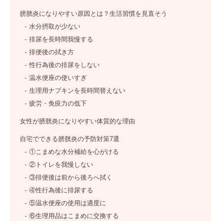
膀胱炎になりやすい原因とは？生活習慣を見直そう
水分摂取が少ない
排尿を長時間我慢する
排便後の拭き方
性行為後の排尿をしない
温水便座の使いすぎ
生理用ナプキンを長時間替えない
疲労・免疫力の低下
女性が膀胱炎になりやすい体質的な理由
自宅でできる膀胱炎の予防対策7選
①こまめな水分補給を心がける
②トイレを我慢しない
③排便後は前から後ろへ拭く
④性行為後に排尿する
⑤温水便座の使用は適度に
⑥生理用品はこまめに交換する