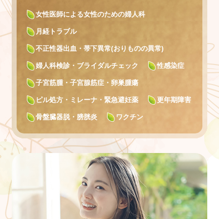
女性医師による女性のための婦人科
月経トラブル
不正性器出血・帯下異常(おりものの異常)
婦人科検診・ブライダルチェック
性感染症
子宮筋腫・子宮腺筋症・卵巣腫瘍
ピル処方・ミレーナ・緊急避妊薬
更年期障害
骨盤臓器脱・膀胱炎
ワクチン