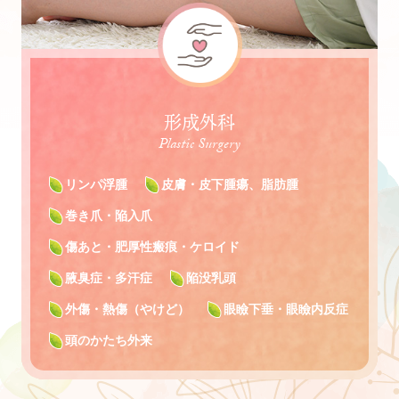
形成外科
Plastic Surgery
リンパ浮腫
皮膚・皮下腫瘍、脂肪腫
巻き爪・陥入爪
傷あと・肥厚性瘢痕・ケロイド
腋臭症・多汗症
陥没乳頭
外傷・熱傷（やけど）
眼瞼下垂・眼瞼内反症
頭のかたち外来