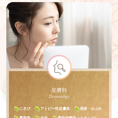
皮膚科
Dermatology
にきび
アトピー性皮膚炎
湿疹・かぶれ
蕁麻疹
水虫
紫外線療法（エキシマ）