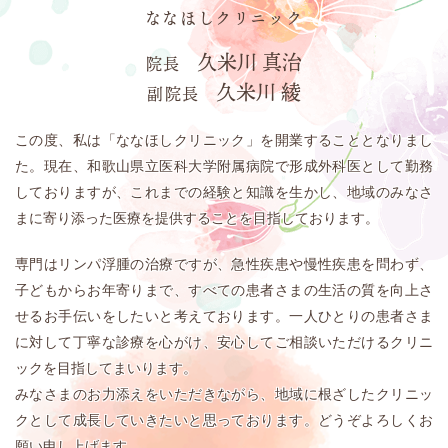
ななほしクリニック
久米川 真治
院長
久米川 綾
副院長
この度、私は「ななほしクリニック」を開業することとなりまし
た。現在、和歌山県立医科大学附属病院で形成外科医として勤務
しておりますが、これまでの経験と知識を生かし、地域のみなさ
まに寄り添った医療を提供することを目指しております。
専門はリンパ浮腫の治療ですが、急性疾患や慢性疾患を問わず、
子どもからお年寄りまで、すべての患者さまの生活の質を向上さ
せるお手伝いをしたいと考えております。一人ひとりの患者さま
に対して丁寧な診療を心がけ、安心してご相談いただけるクリニ
ックを目指してまいります。
みなさまのお力添えをいただきながら、地域に根ざしたクリニッ
クとして成長していきたいと思っております。どうぞよろしくお
願い申し上げます。