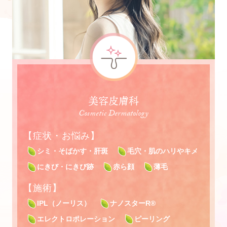
美容皮膚科
Cosmetic Dermatology
【症状・お悩み】
シミ・そばかす・肝斑
毛穴・肌のハリやキメ
にきび・にきび跡
赤ら顔
薄毛
【施術】
IPL（ノーリス）
ナノスターR®
エレクトロポレーション
ピーリング