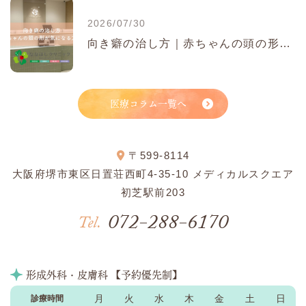
2026/07/30
向き癖の治し方｜赤ちゃんの頭の形が気になる方へ
医療コラム一覧へ
〒599-8114
大阪府堺市東区日置荘西町4-35-10 メディカルスクエア
初芝駅前203
072-288-6170
Tel.
形成外科・皮膚科 【予約優先制】
月
火
水
木
金
土
日
診療時間