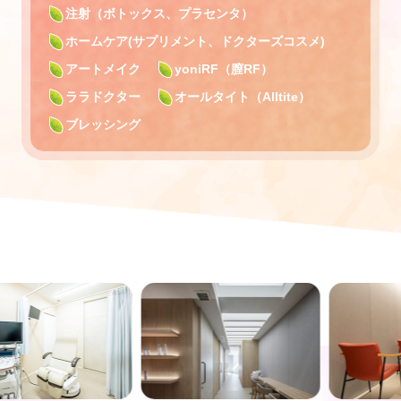
注射（ボトックス、プラセンタ）
ホームケア(サプリメント、ドクターズコスメ)
アートメイク
yoniRF（膣RF）
ララドクター
オールタイト（Alltite）
ブレッシング