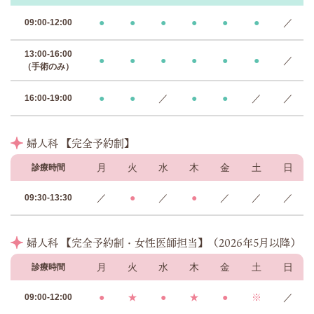
●
●
●
●
●
●
／
09:00-12:00
13:00-16:00
●
●
●
●
●
●
／
（手術のみ）
●
●
／
●
●
／
／
16:00-19:00
婦人科 【完全予約制】
月
火
水
木
金
土
日
診療時間
／
●
／
●
／
／
／
09:30-13:30
婦人科 【完全予約制・女性医師担当】（2026年5月以降）
月
火
水
木
金
土
日
診療時間
●
★
●
★
●
※
／
09:00-12:00