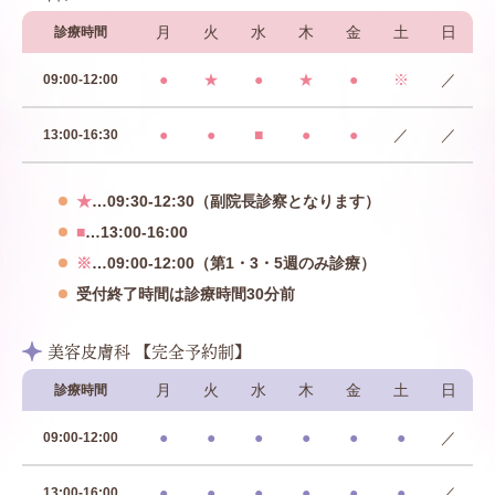
月
火
水
木
金
土
日
診療時間
●
★
●
★
●
※
／
09:00-12:00
●
●
■
●
●
／
／
13:00-16:30
★
…09:30-12:30（副院長診察となります）
■
…13:00-16:00
※
…09:00-12:00（第1・3・5週のみ診療）
受付終了時間は診療時間30分前
美容皮膚科 【完全予約制】
月
火
水
木
金
土
日
診療時間
●
●
●
●
●
●
／
09:00-12:00
●
●
●
●
●
●
／
13:00-16:00