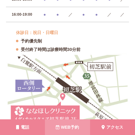
●
●
／
●
●
／
／
16:00-19:00
休診日：祝日・日曜日
予約優先制
受付終了時間は診療時間30分前
電話
WEB予約
アクセス