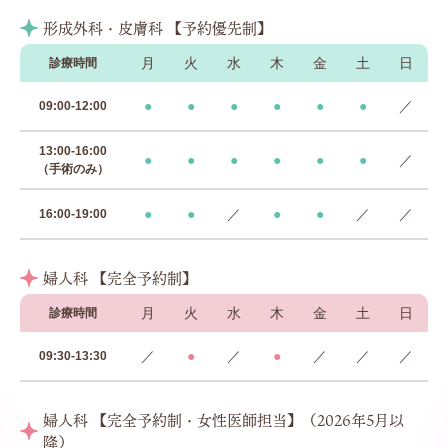
形成外科・皮膚科 【予約優先制】
月
火
水
木
金
土
日
診療時間
●
●
●
●
●
●
／
09:00-12:00
13:00-16:00
●
●
●
●
●
●
／
（手術のみ）
●
●
／
●
●
／
／
16:00-19:00
婦人科 【完全予約制】
月
火
水
木
金
土
日
診療時間
／
●
／
●
／
／
／
09:30-13:30
婦人科 【完全予約制・女性医師担当】（2026年5月以
降）