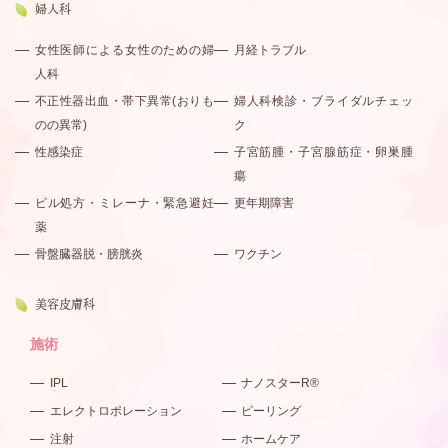
婦人科
女性医師による女性のための婦
月経トラブル
人科
不正性器出血・帯下異常(おりも
婦人科検診・ブライダルチェッ
のの異常)
ク
性感染症
子宮筋腫・子宮腺筋症・卵巣腫
瘍
ピル処方・ミレーナ・緊急避妊
更年期障害
薬
骨盤臓器脱・膀胱炎
ワクチン
美容皮膚科
施術
IPL
ナノスターR®
エレクトロポレーション
ピーリング
注射
ホームケア