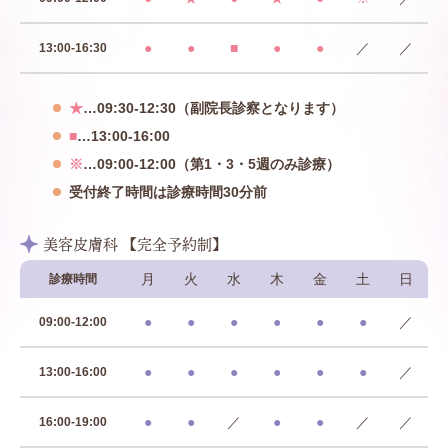
●
●
■
●
●
／
／
13:00-16:30
★
…09:30-12:30（副院長診察となります）
■
…13:00-16:00
※
…09:00-12:00（第1・3・5週のみ診療）
受付終了時間は診療時間30分前
美容皮膚科 【完全予約制】
月
火
水
木
金
土
日
診療時間
●
●
●
●
●
●
／
09:00-12:00
●
●
●
●
●
●
／
13:00-16:00
●
●
／
●
●
／
／
16:00-19:00