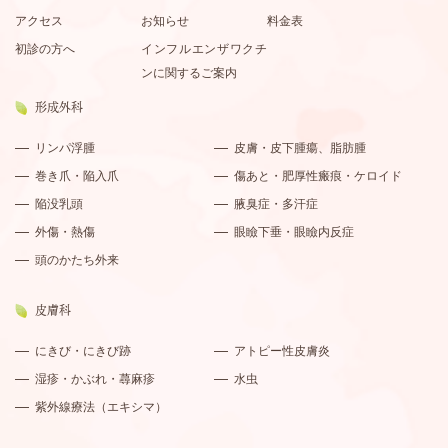
アクセス
お知らせ
料金表
初診の方へ
インフルエンザワクチ
ンに関するご案内
形成外科
リンパ浮腫
皮膚・皮下腫瘍、脂肪腫
巻き爪・陥入爪
傷あと・肥厚性瘢痕・ケロイド
陥没乳頭
腋臭症・多汗症
外傷・熱傷
眼瞼下垂・眼瞼内反症
頭のかたち外来
皮膚科
にきび・にきび跡
アトピー性皮膚炎
湿疹・かぶれ・蕁麻疹
水虫
紫外線療法（エキシマ）