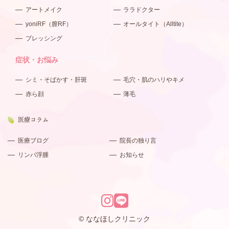
アートメイク
ララドクター
yoniRF（膣RF）
オールタイト（Alltite）
ブレッシング
症状・お悩み
シミ・そばかす・肝斑
毛穴・肌のハリやキメ
赤ら顔
薄毛
医療コラム
医療ブログ
院長の独り言
リンパ浮腫
お知らせ
© ななほしクリニック