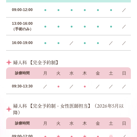
●
●
●
●
●
●
／
09:00-12:00
13:00-16:00
●
●
●
●
●
●
／
（手術のみ）
●
●
／
●
●
／
／
16:00-19:00
婦人科 【完全予約制】
月
火
水
木
金
土
日
診療時間
／
●
／
●
／
／
／
09:30-13:30
婦人科 【完全予約制・女性医師担当】（2026年5月以
降）
月
火
水
木
金
土
日
診療時間
●
★
●
★
●
※
／
09:00-12:00