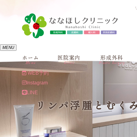
MENU
ホーム
医院案内
形成外科
Home
Clinic
Plastic Surgery
WEB予約
Instagram
LINE
リンパ浮腫とむく