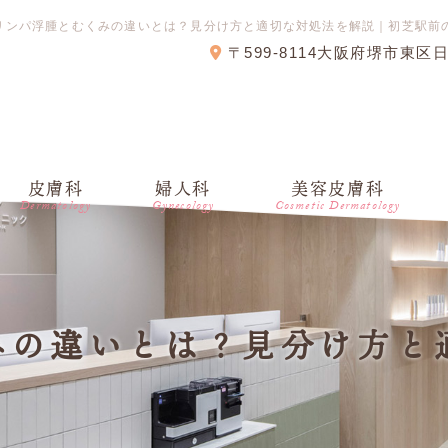
リンパ浮腫とむくみの違いとは？見分け方と適切な対処法を解説｜初芝駅前
〒599-8114大阪府堺市東区
皮膚科
婦人科
美容皮膚科
Dermatology
Gynecology
Cosmetic Dermatology
みの違いとは？見分け方と