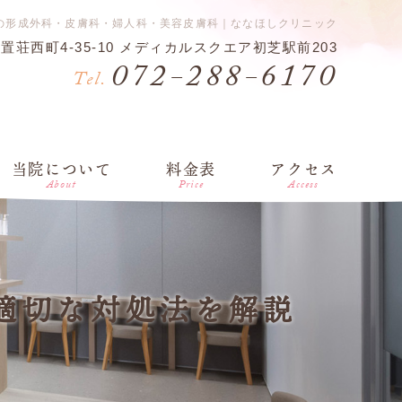
の形成外科・皮膚科・婦人科・美容皮膚科｜ななほしクリニック
日置荘西町4-35-10 メディカルスクエア初芝駅前203
072-288-6170
Tel.
当院について
料金表
アクセス
About
Price
Access
適切な対処法を解説