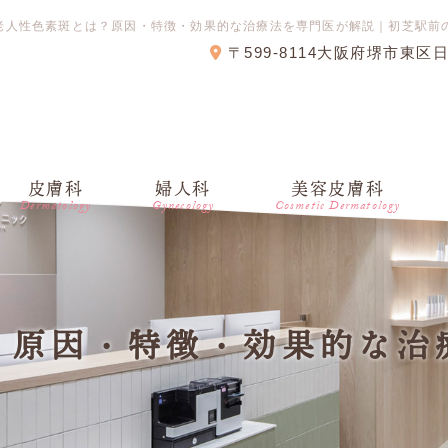
老人性色素斑とは？原因・特徴・効果的な治療法を専門医が解説｜初芝駅前
〒599-8114大阪府堺市東区
皮膚科
婦人科
美容皮膚科
Dermatology
Gynecology
Cosmetic Dermatology
？原因・特徴・効果的な治