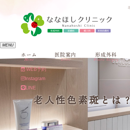
MENU
ホーム
医院案内
形成外科
Home
Clinic
Plastic Surgery
WEB予約
Instagram
LINE
老人性色素斑とは