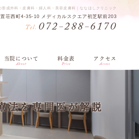
の形成外科・皮膚科・婦人科・美容皮膚科｜ななほしクリニック
日置荘西町4-35-10 メディカルスクエア初芝駅前203
072-288-6170
Tel.
当院について
料金表
アクセス
About
Price
Access
療法を専門医が解説