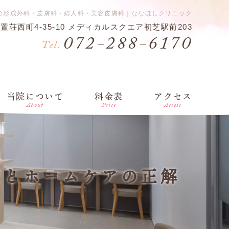
の形成外科・皮膚科・婦人科・美容皮膚科｜ななほしクリニック
日置荘西町4-35-10 メディカルスクエア初芝駅前203
072-288-6170
Tel.
当院について
料金表
アクセス
About
Price
Access
療とホームケアの正解