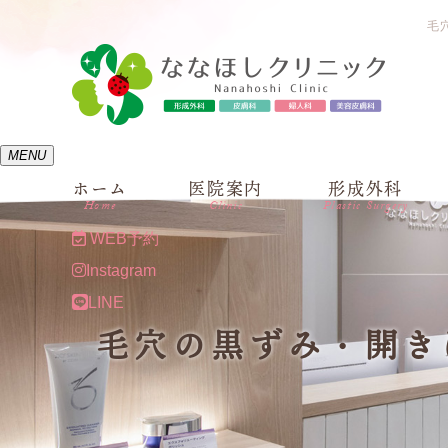
毛
MENU
ホーム
医院案内
形成外科
Home
Clinic
Plastic Surgery
WEB予約
Instagram
LINE
毛穴の黒ずみ・開き