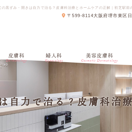
穴の黒ずみ・開きは自力で治る？皮膚科治療とホームケアの正解｜初芝駅前
〒599-8114大阪府堺市東区
皮膚科
婦人科
美容皮膚科
Dermatology
Gynecology
Cosmetic Dermatology
は自力で治る？皮膚科治