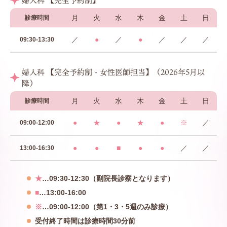
婦人科 【完全予約制】
月
火
水
木
金
土
日
診療時間
／
●
／
●
／
／
／
09:30-13:30
婦人科 【完全予約制・女性医師担当】（2026年5月以
降）
月
火
水
木
金
土
日
診療時間
●
★
●
★
●
※
／
09:00-12:00
●
●
■
●
●
／
／
13:00-16:30
★
…09:30-12:30（副院長診察となります）
■
…13:00-16:00
※
…09:00-12:00（第1・3・5週のみ診療）
受付終了時間は診療時間30分前