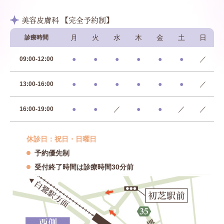
美容皮膚科 【完全予約制】
月
火
水
木
金
土
日
診療時間
●
●
●
●
●
●
／
09:00-12:00
●
●
●
●
●
●
／
13:00-16:00
●
●
／
●
●
／
／
16:00-19:00
休診日：祝日・日曜日
予約優先制
受付終了時間は診療時間30分前