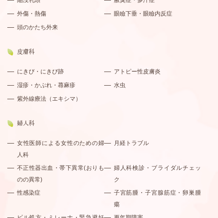
陥没乳頭
腋臭症・多汗症
外傷・熱傷
眼瞼下垂・眼瞼内反症
頭のかたち外来
皮膚科
にきび・にきび跡
アトピー性皮膚炎
湿疹・かぶれ・蕁麻疹
水虫
紫外線療法（エキシマ）
婦人科
女性医師による女性のための婦
月経トラブル
人科
不正性器出血・帯下異常(おりも
婦人科検診・ブライダルチェッ
のの異常)
ク
性感染症
子宮筋腫・子宮腺筋症・卵巣腫
瘍
ピル処方・ミレーナ・緊急避妊
更年期障害