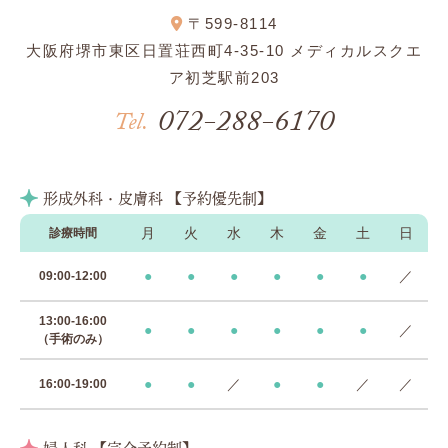
〒599-8114
大阪府堺市東区日置荘西町4-35-10 メディカルスクエ
ア初芝駅前203
072-288-6170
Tel.
形成外科・皮膚科 【予約優先制】
月
火
水
木
金
土
日
診療時間
●
●
●
●
●
●
／
09:00-12:00
13:00-16:00
●
●
●
●
●
●
／
（手術のみ）
●
●
／
●
●
／
／
16:00-19:00