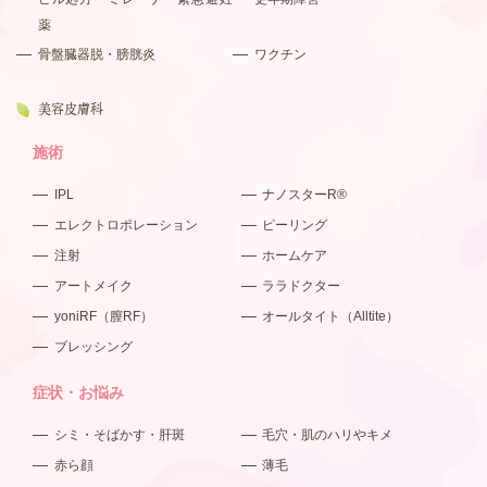
薬
骨盤臓器脱・膀胱炎
ワクチン
美容皮膚科
施術
IPL
ナノスターR®
エレクトロポレーション
ピーリング
注射
ホームケア
アートメイク
ララドクター
yoniRF（膣RF）
オールタイト（Alltite）
ブレッシング
症状・お悩み
シミ・そばかす・肝斑
毛穴・肌のハリやキメ
赤ら顔
薄毛