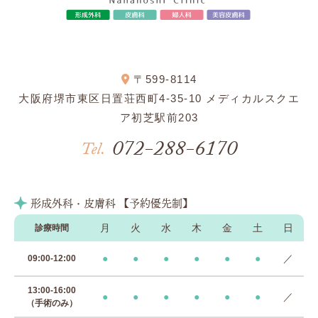
〒599-8114
大阪府堺市東区日置荘西町4-35-10 メディカルスクエ
ア初芝駅前203
072-288-6170
Tel.
形成外科・皮膚科 【予約優先制】
月
火
水
木
金
土
日
診療時間
●
●
●
●
●
●
／
09:00-12:00
13:00-16:00
●
●
●
●
●
●
／
（手術のみ）