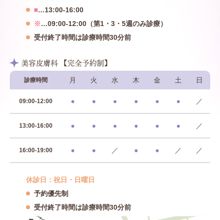
■
…13:00-16:00
※
…09:00-12:00（第1・3・5週のみ診療）
受付終了時間は診療時間30分前
美容皮膚科 【完全予約制】
月
火
水
木
金
土
日
診療時間
●
●
●
●
●
●
／
09:00-12:00
●
●
●
●
●
●
／
13:00-16:00
●
●
／
●
●
／
／
16:00-19:00
休診日：祝日・日曜日
予約優先制
受付終了時間は診療時間30分前