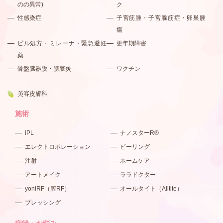
のの異常)
ク
性感染症
子宮筋腫・子宮腺筋症・卵巣腫
瘍
ピル処方・ミレーナ・緊急避妊
更年期障害
薬
骨盤臓器脱・膀胱炎
ワクチン
美容皮膚科
施術
IPL
ナノスターR®
エレクトロポレーション
ピーリング
注射
ホームケア
アートメイク
ララドクター
yoniRF（膣RF）
オールタイト（Alltite）
ブレッシング