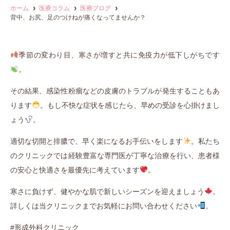
ホーム
医療コラム
医療ブログ
背中、お尻、足のつけねが痛くなってませんか？
季節の変わり目、寒さが増すと共に免疫力が低下しがちです
。
その結果、感染性粉瘤などの皮膚のトラブルが発生することもあ
ります
。もし不快な症状を感じたら、早めの受診を心掛けまし
ょう
。
適切な切開と排膿で、早く楽になるお手伝いをします
。私たち
のクリニックでは経験豊富な専門医が丁寧な治療を行い、患者様
の安心と快適さを最優先に考えています
。
寒さに負けず、健やかな肌で新しいシーズンを迎えましょう
。
詳しくは当クリニックまでお気軽にお問い合わせください
。
#形成外科クリニック