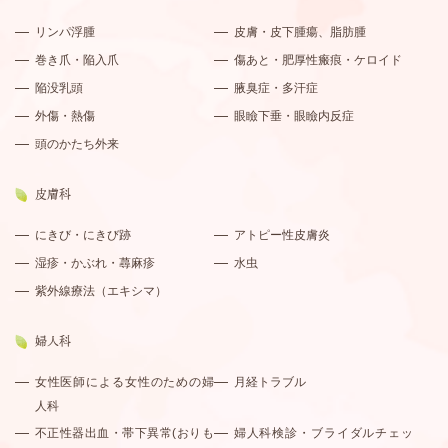
リンパ浮腫
皮膚・皮下腫瘍、脂肪腫
巻き爪・陥入爪
傷あと・肥厚性瘢痕・ケロイド
陥没乳頭
腋臭症・多汗症
外傷・熱傷
眼瞼下垂・眼瞼内反症
頭のかたち外来
皮膚科
にきび・にきび跡
アトピー性皮膚炎
湿疹・かぶれ・蕁麻疹
水虫
紫外線療法（エキシマ）
婦人科
女性医師による女性のための婦
月経トラブル
人科
不正性器出血・帯下異常(おりも
婦人科検診・ブライダルチェッ