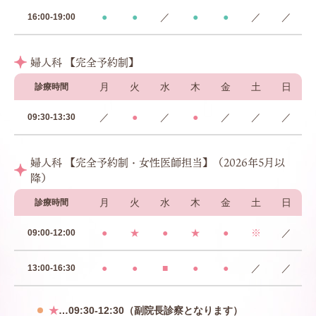
●
●
／
●
●
／
／
16:00-19:00
婦人科 【完全予約制】
月
火
水
木
金
土
日
診療時間
／
●
／
●
／
／
／
09:30-13:30
婦人科 【完全予約制・女性医師担当】（2026年5月以
降）
月
火
水
木
金
土
日
診療時間
●
★
●
★
●
※
／
09:00-12:00
●
●
■
●
●
／
／
13:00-16:30
★
…09:30-12:30（副院長診察となります）