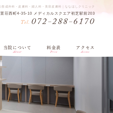
の形成外科・皮膚科・婦人科・美容皮膚科｜ななほしクリニック
日置荘西町4-35-10 メディカルスクエア初芝駅前203
072-288-6170
Tel.
当院について
料金表
アクセス
About
Price
Access