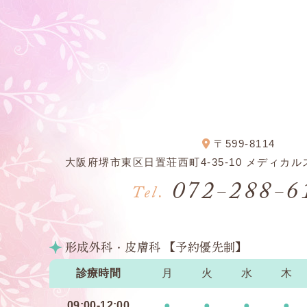
〒599-8114
大阪府堺市東区日置荘西町4-35-10 メディカル
072-288-6
Tel.
形成外科・皮膚科 【予約優先制】
診療時間
月
火
水
木
09:00-12:00
●
●
●
●