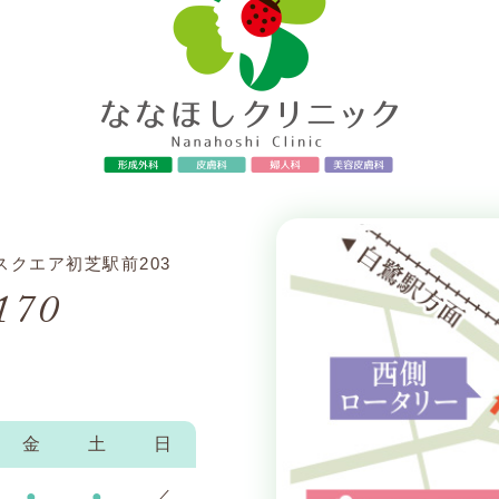
スクエア初芝駅前203
170
金
土
日
●
●
／