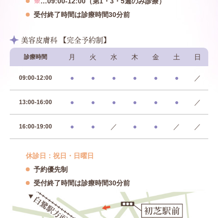
※
…09:00-12:00（第1・3・5週のみ診療）
受付終了時間は診療時間30分前
美容皮膚科 【完全予約制】
月
火
水
木
金
土
日
診療時間
●
●
●
●
●
●
／
09:00-12:00
●
●
●
●
●
●
／
13:00-16:00
●
●
／
●
●
／
／
16:00-19:00
休診日：祝日・日曜日
予約優先制
受付終了時間は診療時間30分前