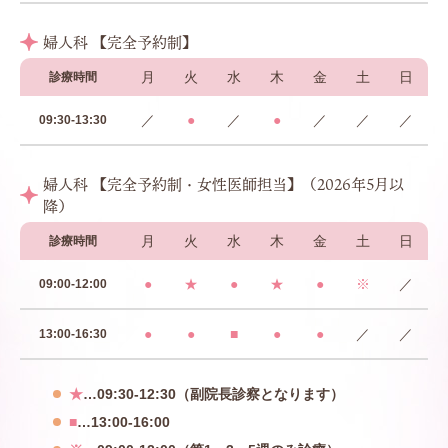
婦人科 【完全予約制】
月
火
水
木
金
土
日
診療時間
／
●
／
●
／
／
／
09:30-13:30
婦人科 【完全予約制・女性医師担当】（2026年5月以
降）
月
火
水
木
金
土
日
診療時間
●
★
●
★
●
※
／
09:00-12:00
●
●
■
●
●
／
／
13:00-16:30
★
…09:30-12:30（副院長診察となります）
■
…13:00-16:00