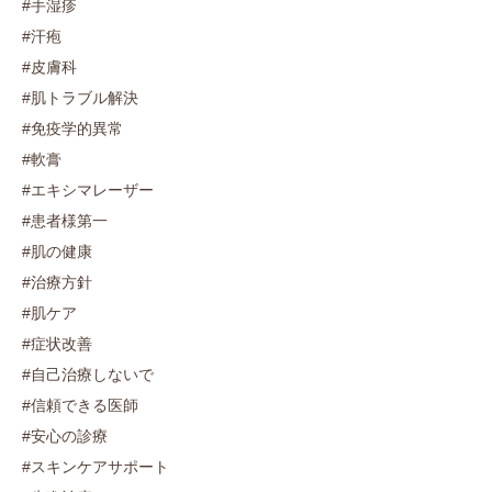
#手湿疹
#汗疱
#皮膚科
#肌トラブル解決
#免疫学的異常
#軟膏
#エキシマレーザー
#患者様第一
#肌の健康
#治療方針
#肌ケア
#症状改善
#自己治療しないで
#信頼できる医師
#安心の診療
#スキンケアサポート