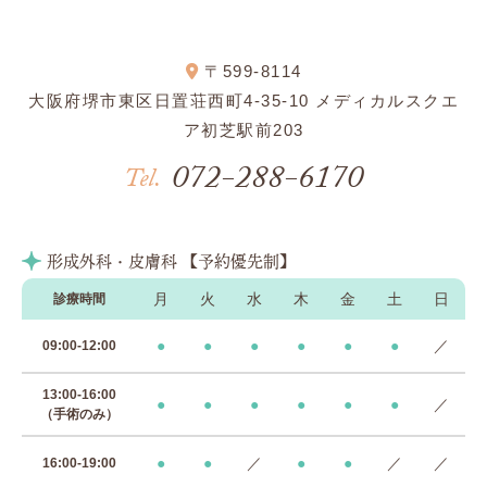
〒599-8114
大阪府堺市東区日置荘西町4-35-10 メディカルスクエ
ア初芝駅前203
072-288-6170
Tel.
形成外科・皮膚科 【予約優先制】
月
火
水
木
金
土
日
診療時間
●
●
●
●
●
●
／
09:00-12:00
13:00-16:00
●
●
●
●
●
●
／
（手術のみ）
●
●
／
●
●
／
／
16:00-19:00