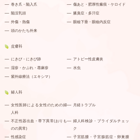
巻き爪・陥入爪
傷あと・肥厚性瘢痕・ケロイド
陥没乳頭
腋臭症・多汗症
外傷・熱傷
眼瞼下垂・眼瞼内反症
頭のかたち外来
皮膚科
にきび・にきび跡
アトピー性皮膚炎
湿疹・かぶれ・蕁麻疹
水虫
紫外線療法（エキシマ）
婦人科
女性医師による女性のための婦
月経トラブル
人科
不正性器出血・帯下異常(おりも
婦人科検診・ブライダルチェッ
のの異常)
ク
性感染症
子宮筋腫・子宮腺筋症・卵巣腫