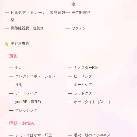
瘍
ピル処方・ミレーナ・緊急避妊
更年期障害
薬
骨盤臓器脱・膀胱炎
ワクチン
美容皮膚科
施術
IPL
ナノスターR®
エレクトロポレーション
ピーリング
注射
ホームケア
アートメイク
ララドクター
yoniRF（膣RF）
オールタイト（Alltite）
ブレッシング
症状・お悩み
シミ・そばかす・肝斑
毛穴・肌のハリやキメ