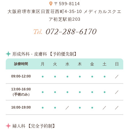
〒599-8114
大阪府堺市東区日置荘西町4-35-10 メディカルスクエ
ア初芝駅前203
072-288-6170
Tel.
形成外科・皮膚科 【予約優先制】
月
火
水
木
金
土
日
診療時間
●
●
●
●
●
●
／
09:00-12:00
13:00-16:00
●
●
●
●
●
●
／
（手術のみ）
●
●
／
●
●
／
／
16:00-19:00
婦人科 【完全予約制】