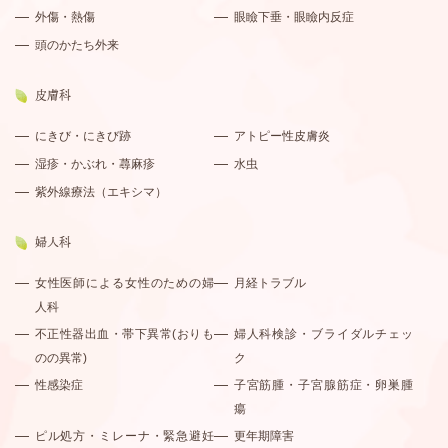
外傷・熱傷
眼瞼下垂・眼瞼内反症
頭のかたち外来
皮膚科
にきび・にきび跡
アトピー性皮膚炎
湿疹・かぶれ・蕁麻疹
水虫
紫外線療法（エキシマ）
婦人科
女性医師による女性のための婦
月経トラブル
人科
不正性器出血・帯下異常(おりも
婦人科検診・ブライダルチェッ
のの異常)
ク
性感染症
子宮筋腫・子宮腺筋症・卵巣腫
瘍
ピル処方・ミレーナ・緊急避妊
更年期障害