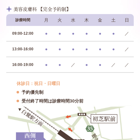
美容皮膚科 【完全予約制】
月
火
水
木
金
土
日
診療時間
●
●
●
●
●
●
／
09:00-12:00
●
●
●
●
●
●
／
13:00-16:00
●
●
／
●
●
／
／
16:00-19:00
休診日：祝日・日曜日
予約優先制
受付終了時間は診療時間30分前