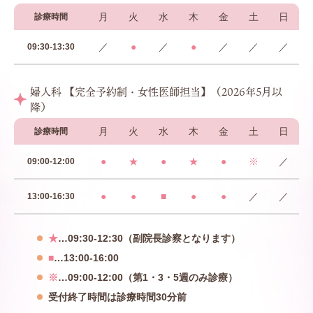
月
火
水
木
金
土
日
診療時間
／
●
／
●
／
／
／
09:30-13:30
婦人科 【完全予約制・女性医師担当】（2026年5月以
降）
月
火
水
木
金
土
日
診療時間
●
★
●
★
●
※
／
09:00-12:00
●
●
■
●
●
／
／
13:00-16:30
★
…09:30-12:30（副院長診察となります）
■
…13:00-16:00
※
…09:00-12:00（第1・3・5週のみ診療）
受付終了時間は診療時間30分前