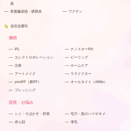
薬
骨盤臓器脱・膀胱炎
ワクチン
美容皮膚科
施術
IPL
ナノスターR®
エレクトロポレーション
ピーリング
注射
ホームケア
アートメイク
ララドクター
yoniRF（膣RF）
オールタイト（Alltite）
ブレッシング
症状・お悩み
シミ・そばかす・肝斑
毛穴・肌のハリやキメ
赤ら顔
薄毛