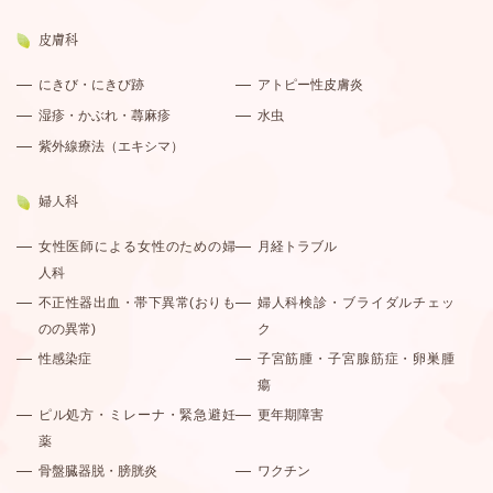
皮膚科
にきび・にきび跡
アトピー性皮膚炎
湿疹・かぶれ・蕁麻疹
水虫
紫外線療法（エキシマ）
婦人科
女性医師による女性のための婦
月経トラブル
人科
不正性器出血・帯下異常(おりも
婦人科検診・ブライダルチェッ
のの異常)
ク
性感染症
子宮筋腫・子宮腺筋症・卵巣腫
瘍
ピル処方・ミレーナ・緊急避妊
更年期障害
薬
骨盤臓器脱・膀胱炎
ワクチン