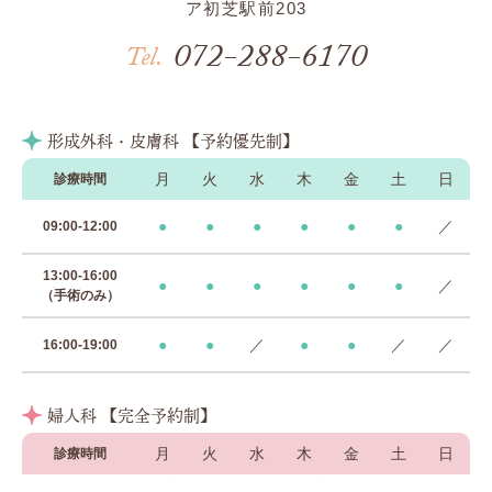
ア初芝駅前203
072-288-6170
Tel.
形成外科・皮膚科 【予約優先制】
月
火
水
木
金
土
日
診療時間
●
●
●
●
●
●
／
09:00-12:00
13:00-16:00
●
●
●
●
●
●
／
（手術のみ）
●
●
／
●
●
／
／
16:00-19:00
婦人科 【完全予約制】
月
火
水
木
金
土
日
診療時間