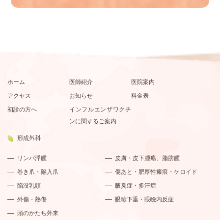
ホーム
医師紹介
医院案内
アクセス
お知らせ
料金表
初診の方へ
インフルエンザワクチ
ンに関するご案内
形成外科
リンパ浮腫
皮膚・皮下腫瘍、脂肪腫
巻き爪・陥入爪
傷あと・肥厚性瘢痕・ケロイド
陥没乳頭
腋臭症・多汗症
外傷・熱傷
眼瞼下垂・眼瞼内反症
頭のかたち外来