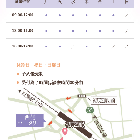
月
火
水
木
金
土
日
診療時間
●
●
●
●
●
●
／
09:00-12:00
●
●
●
●
●
●
／
13:00-16:00
●
●
／
●
●
／
／
16:00-19:00
休診日：祝日・日曜日
予約優先制
受付終了時間は診療時間30分前