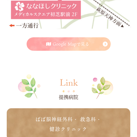
Google Mapで見る
Link
提携病院
ばば脳神経外科・ 救急科・
健診クリニック