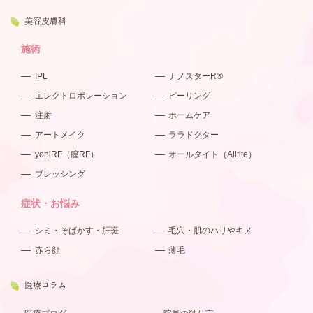
美容皮膚科
施術
IPL
ナノスターR®
エレクトロポレーション
ピーリング
注射
ホームケア
アートメイク
ララドクター
yoniRF（膣RF）
オールタイト（Alltite）
ブレッシング
症状・お悩み
シミ・そばかす・肝斑
毛穴・肌のハリやキメ
赤ら顔
薄毛
医療コラム