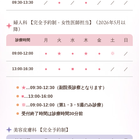
／
●
／
●
／
／
／
09:30-13:30
婦人科 【完全予約制・女性医師担当】（2026年5月以
降）
月
火
水
木
金
土
日
診療時間
●
★
●
★
●
※
／
09:00-12:00
●
●
■
●
●
／
／
13:00-16:30
★
…09:30-12:30（副院長診察となります）
■
…13:00-16:00
※
…09:00-12:00（第1・3・5週のみ診療）
受付終了時間は診療時間30分前
美容皮膚科 【完全予約制】